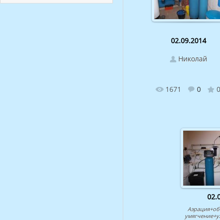
02.09.2014
Николай
1671
0
0
02.
Аэрация+об
умягчение+у