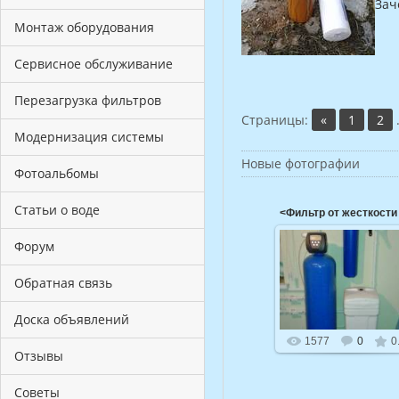
Зач
Монтаж оборудования
Сервисное обслуживание
Перезагрузка фильтров
Страницы
:
«
1
2
Модернизация системы
Новые фотографии
Фотоальбомы
Статьи о воде
<Фильтр от жесткости
Форум
06.06.2015
Фильтр для очистки
Обратная связь
воды от жесткости
Николай
Доска объявлений
1577
0
0
Отзывы
Советы