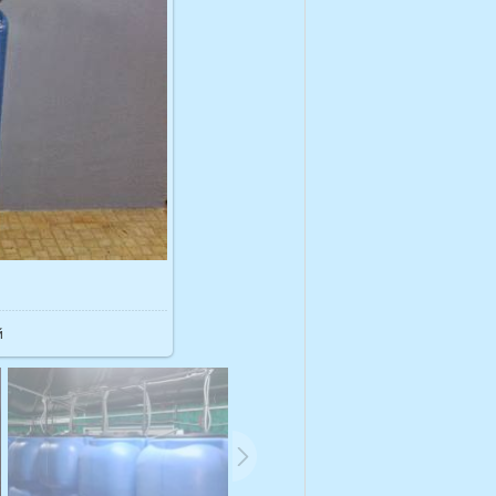
48.9Kb
й