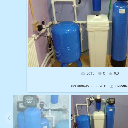
1695
0
0.0
В реальном размере
1600x960
/ 1
Добавлено
06.06.2015
Никола