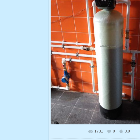
1731
0
0.0
В реальном размере
1200x1600
/ 1