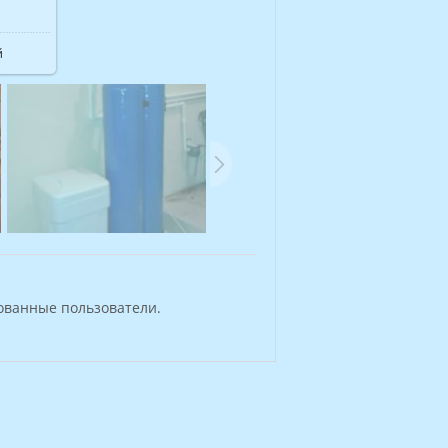
59.8Kb
й
ованные пользователи.