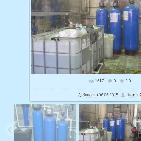
1617
0
0.0
В реальном размере
1600x960
/ 1
Добавлено
06.06.2015
Никола