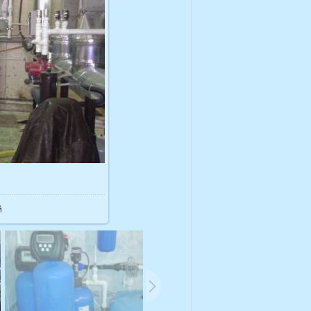
65.4Kb
й