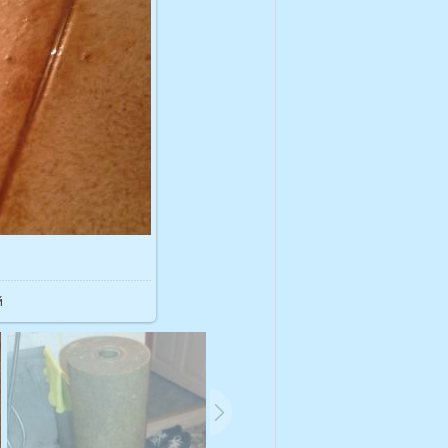
34.4Kb
й