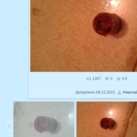
1307
0
0.0
В реальном размере
1600x960
/ 1
Добавлено
08.12.2015
Никола