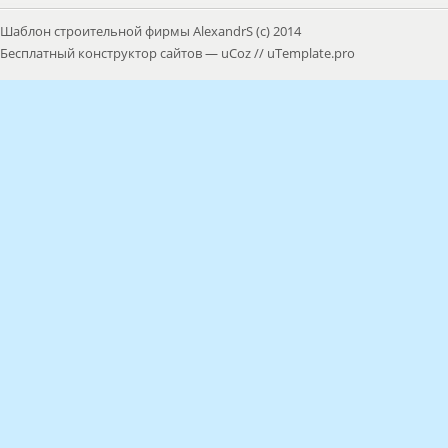
Шаблон строительной фирмы AlexandrS (с) 2014
Бесплатный
конструктор сайтов
—
uCoz
//
uTemplate.pro