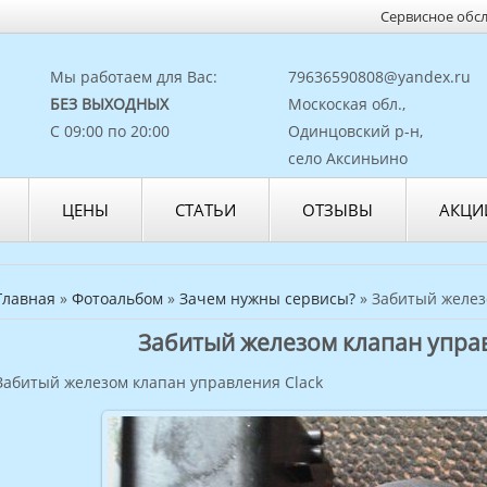
Сервисное обс
Мы работаем для Вас:
79636590808@yandex.ru
БЕЗ ВЫХОДНЫХ
Москоская обл.,
С 09:00 по 20:00
Одинцовский р-н,
село Аксиньино
ЦЕНЫ
СТАТЬИ
ОТЗЫВЫ
АКЦИ
Главная
»
Фотоальбом
»
Зачем нужны сервисы?
» Забитый желез
Забитый железом клапан управ
Забитый железом клапан управления Clack