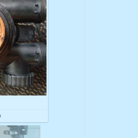
039.9Kb
й